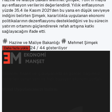
ayı enflasyon verilerini değerlendirdi. Yıllık enflasyonun
yüzde 35,4 ile Kasım 2021’den bu yana en düşük seviyeye
indiğini belirten Şimşek, kararlılıkla uygulanan ekonomi
politikalarının dezenflasyonu desteklediğini ve bu sürecin
yatırım ortamını güçlendirerek refah artışına katkı
sağlayacağını ifade etti.
Hazine ve Maliye Bakanlığı
Mehmet Şimşek
24
/
44
gösteriliyor
Daha fazla yükle
Ekonomi, finans ve iş dünyasında en güncel, bağımsız
haberleri sunan yeni ve hızlı büyüyen ekonomi portalı.
Mobil Uygulamamızı İndirin