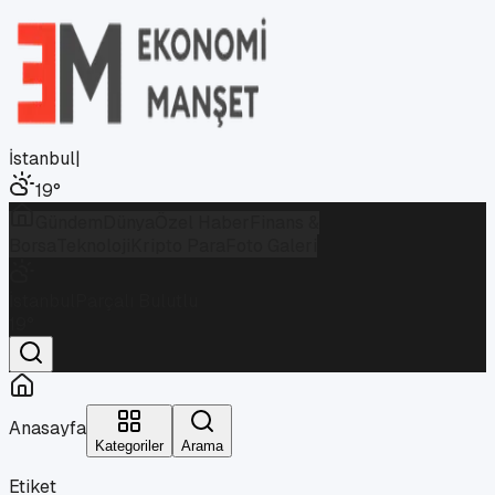
İstanbul
|
19
°
Gündem
Dünya
Özel Haber
Finans &
Borsa
Teknoloji
Kripto Para
Foto Galeri
İstanbul
Parçalı Bulutlu
19
°
Anasayfa
Kategoriler
Arama
Etiket