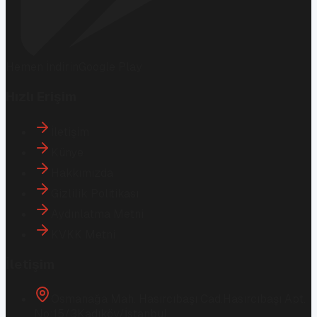
Hemen İndirin
Google Play
Hızlı Erişim
İletişim
Künye
Hakkımızda
Gizlilik Politikası
Aydınlatma Metni
KVKK Metni
İletişim
Osmanağa Mah. Hasırcıbaşı Cad.
Hasırcıbaşı Apt.
No:15/3
Kadıköy/İstanbul