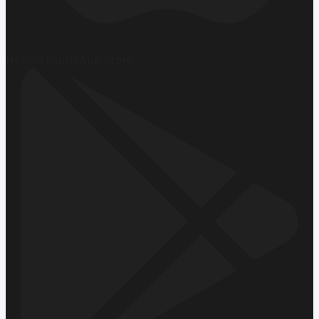
Hemen İndirin
App Store