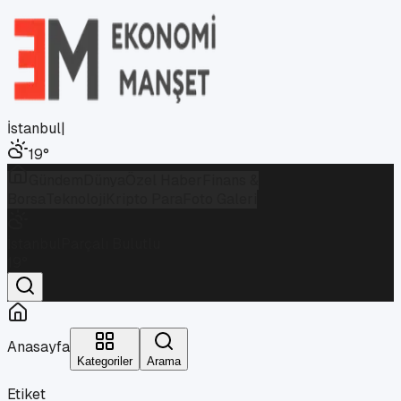
İstanbul
|
19
°
Gündem
Dünya
Özel Haber
Finans &
Borsa
Teknoloji
Kripto Para
Foto Galeri
İstanbul
Parçalı Bulutlu
19
°
Anasayfa
Kategoriler
Arama
Etiket