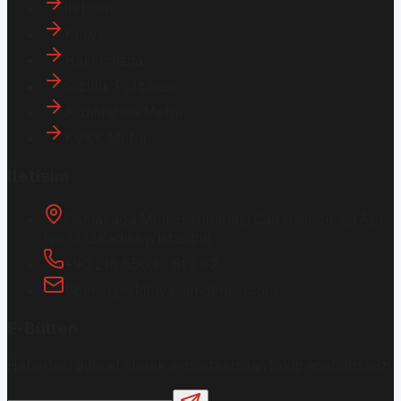
İletişim
Künye
Hakkımızda
Gizlilik Politikası
Aydınlatma Metni
KVKK Metni
İletişim
Osmanağa Mah. Hasırcıbaşı Cad.
Hasırcıbaşı Apt.
No:15/3
Kadıköy/İstanbul
+90 216 550 10 61 / 62
bbekar@akilliyasamdergisi.com
E-Bülten
Haberleri güncel olarak e-postanızdan takip edebilirsiniz!