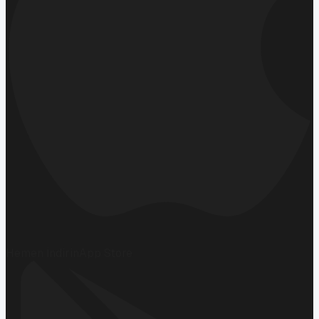
Hemen İndirin
App Store