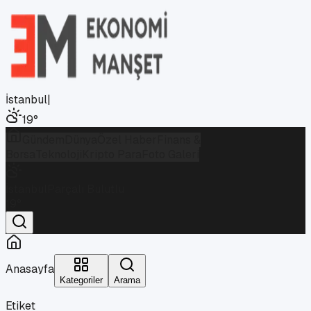
İstanbul
|
19
°
Gündem
Dünya
Özel Haber
Finans &
Borsa
Teknoloji
Kripto Para
Foto Galeri
İstanbul
Parçalı Bulutlu
19
°
Anasayfa
Kategoriler
Arama
Etiket