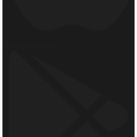
Hemen İndirin
App Store