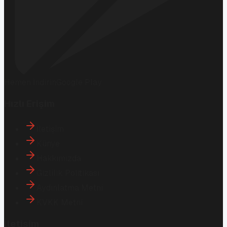
Hemen İndirin
Google Play
Hızlı Erişim
İletişim
Künye
Hakkımızda
Gizlilik Politikası
Aydınlatma Metni
KVKK Metni
İletişim