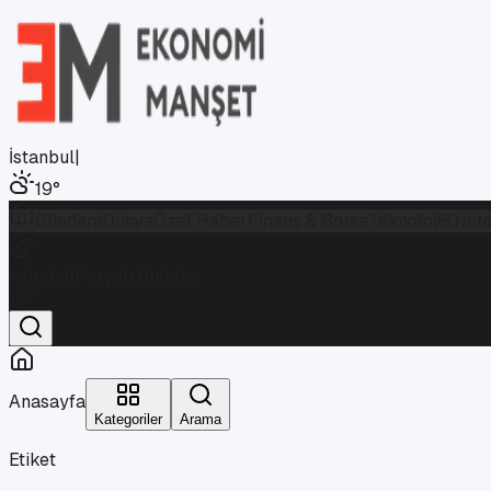
İstanbul
|
19
°
Gündem
Dünya
Özel Haber
Finans & Borsa
Teknoloji
Kript
İstanbul
Parçalı Bulutlu
19
°
Anasayfa
Kategoriler
Arama
Etiket