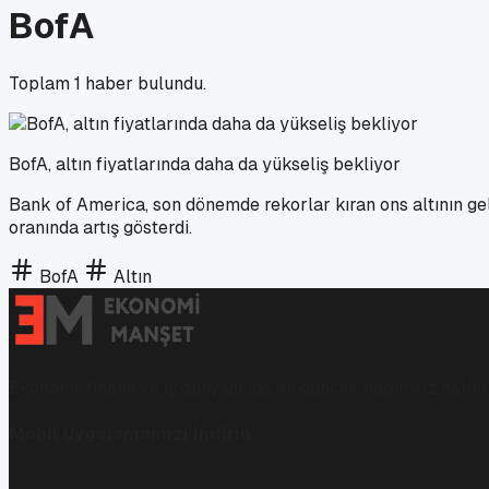
BofA
Toplam
1
haber bulundu.
BofA, altın fiyatlarında daha da yükseliş bekliyor
Bank of America, son dönemde rekorlar kıran ons altının gel
oranında artış gösterdi.
BofA
Altın
Ekonomi, finans ve iş dünyasında en güncel, bağımsız haberl
Mobil Uygulamamızı İndirin