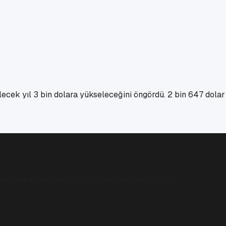
ecek yıl 3 bin dolara yükseleceğini öngördü. 2 bin 647 dolar
eri sunan yeni ve hızlı büyüyen ekonomi portalı.