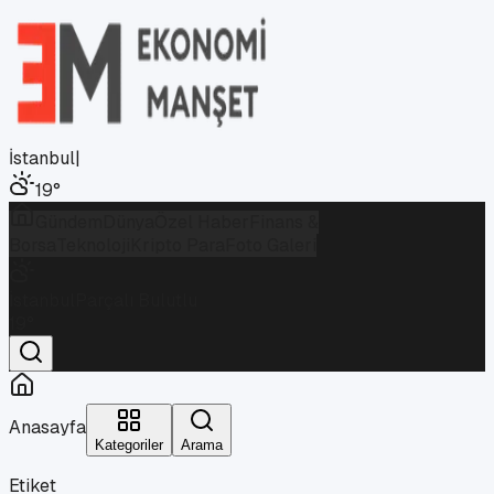
İstanbul
|
19
°
Gündem
Dünya
Özel Haber
Finans &
Borsa
Teknoloji
Kripto Para
Foto Galeri
İstanbul
Parçalı Bulutlu
19
°
Anasayfa
Kategoriler
Arama
Etiket