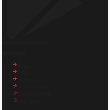
Hemen İndirin
Google Play
Hızlı Erişim
İletişim
Künye
Hakkımızda
Gizlilik Politikası
Aydınlatma Metni
KVKK Metni