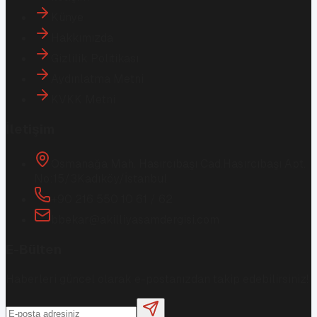
Künye
Hakkımızda
Gizlilik Politikası
Aydınlatma Metni
KVKK Metni
İletişim
Osmanağa Mah. Hasırcıbaşı Cad.
Hasırcıbaşı Apt.
No:15/3
Kadıköy/İstanbul
+90 216 550 10 61 / 62
bbekar@akilliyasamdergisi.com
E-Bülten
Haberleri güncel olarak e-postanızdan takip edebilirsiniz!