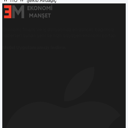
İTO
Şekib Avdagiç
Ekonomi, finans ve iş dünyasında en güncel, bağımsız
haberleri sunan yeni ve hızlı büyüyen ekonomi portalı.
Mobil Uygulamamızı İndirin