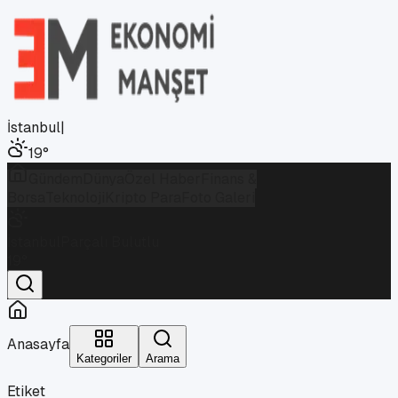
İstanbul
|
19
°
Gündem
Dünya
Özel Haber
Finans &
Borsa
Teknoloji
Kripto Para
Foto Galeri
İstanbul
Parçalı Bulutlu
19
°
Anasayfa
Kategoriler
Arama
Etiket