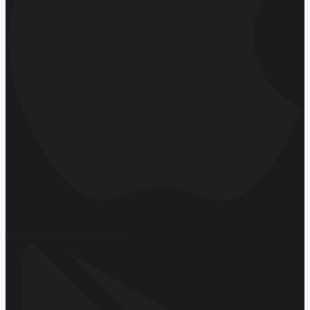
Hemen İndirin
App Store