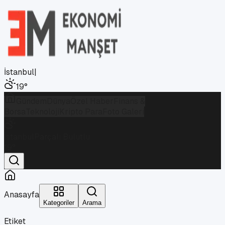
İstanbul
|
19
°
Gündem
Dünya
Özel Haber
Finans &
Borsa
Teknoloji
Kripto Para
Foto Galeri
İstanbul
Parçalı Bulutlu
19
°
Anasayfa
Kategoriler
Arama
Etiket