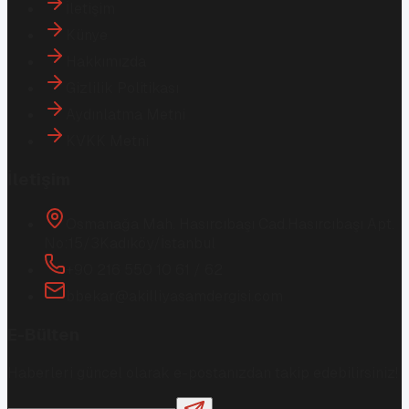
İletişim
Künye
Hakkımızda
Gizlilik Politikası
Aydınlatma Metni
KVKK Metni
İletişim
Osmanağa Mah. Hasırcıbaşı Cad.
Hasırcıbaşı Apt.
No:15/3
Kadıköy/İstanbul
+90 216 550 10 61 / 62
bbekar@akilliyasamdergisi.com
E-Bülten
Haberleri güncel olarak e-postanızdan takip edebilirsiniz!