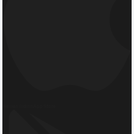
Hemen İndirin
App Store