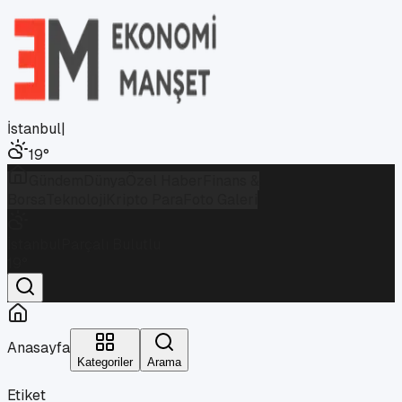
İstanbul
|
19
°
Gündem
Dünya
Özel Haber
Finans &
Borsa
Teknoloji
Kripto Para
Foto Galeri
İstanbul
Parçalı Bulutlu
19
°
Anasayfa
Kategoriler
Arama
Etiket