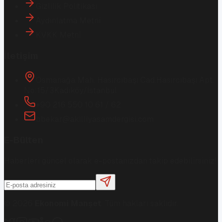
Gizlilik Politikası
Aydınlatma Metni
KVKK Metni
İletişim
Osmanağa Mah. Hasırcıbaşı Cad.
Hasırcıbaşı Apt.
No:15/3
Kadıköy/İstanbul
+90 216 550 10 61 / 62
bbekar@akilliyasamdergisi.com
E-Bülten
Haberleri güncel olarak e-postanızdan takip edebilirsiniz!
©
2026
Ekonomi Manşet
. Tüm hakları saklıdır.