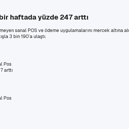
ir haftada yüzde 247 arttı
en sanal POS ve ödeme uygulamalarını mercek altına aldı. V
şla 3 bin 190’a ulaştı.
l Pos
l Pos