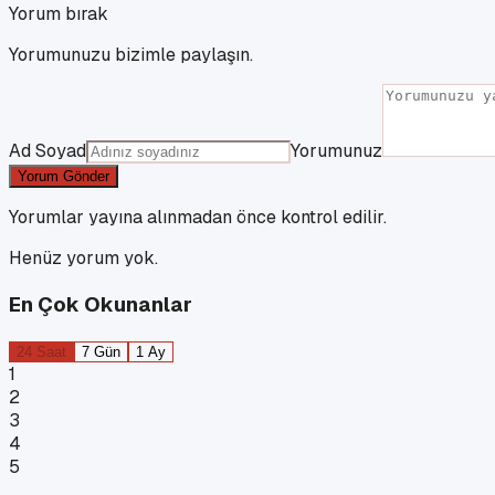
Yorum bırak
Yorumunuzu bizimle paylaşın.
Ad Soyad
Yorumunuz
Yorum Gönder
Yorumlar yayına alınmadan önce kontrol edilir.
Henüz yorum yok.
En Çok Okunanlar
24 Saat
7 Gün
1 Ay
1
2
3
4
5