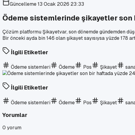
Güncelleme
13 Ocak 2026 23:33
Ödeme sistemlerinde şikayetler son b
Çözüm platformu Şikayetvar, son dönemde gündemden düşmey
Bir önceki ayda bin 146 olan şikayet sayısıysa yüzde 178 artı
İlgili Etiketler
Ödeme sistemleri
Ödeme
Pos
Şikayet
sana
İlgili Etiketler
Ödeme sistemleri
Ödeme
Pos
Şikayet
sana
Yorumlar
0
yorum