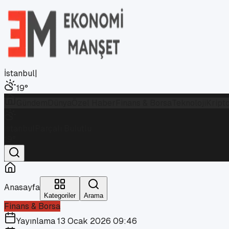
İstanbul
|
19
°
Gündem
Dünya
Özel Haber
Finans & Borsa
Teknoloji
Kript
İstanbul
Parçalı Bulutlu
19
°
Anasayfa
Kategoriler
Arama
Finans & Borsa
Yayınlama
13 Ocak 2026 09:46