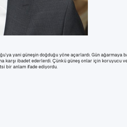
oğu’ya yani güneşin doğduğu yöne açarlardı. Gün ağarmaya baş
a karşı ibadet ederlerdi. Çünkü güneş onlar için koruyucu ve e
tsi bir anlam ifade ediyordu.