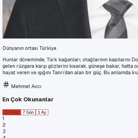
Dünyanın ortası Türkiye
Hunlar döneminde, Türk kağanları, otağlarının kapılarını D
gelen rüzgara karşı gözlerini kısarak, güneşe bakar, hatta on
hayat veren ve ışığını Tanrı’dan alan bir güç. Bu anlamda ku
Mehmet Avcı
En Çok Okunanlar
24 Saat
7 Gün
1 Ay
1
2
3
4