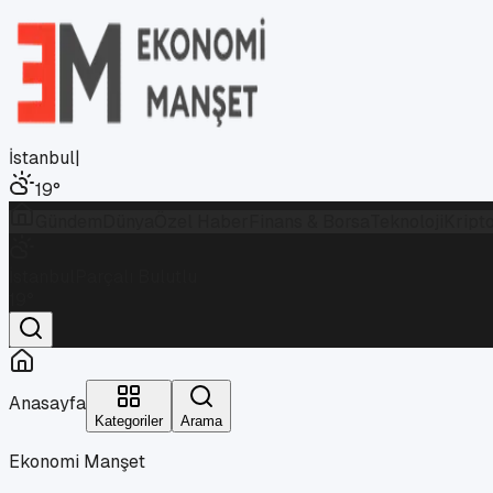
İstanbul
|
19
°
Gündem
Dünya
Özel Haber
Finans & Borsa
Teknoloji
Kript
İstanbul
Parçalı Bulutlu
19
°
Anasayfa
Kategoriler
Arama
Ekonomi Manşet