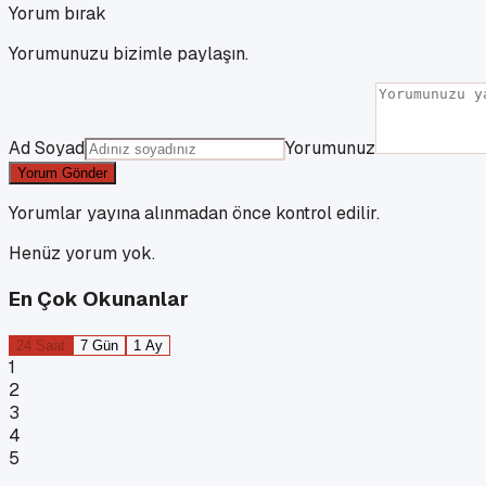
Yorum bırak
Yorumunuzu bizimle paylaşın.
Ad Soyad
Yorumunuz
Yorum Gönder
Yorumlar yayına alınmadan önce kontrol edilir.
Henüz yorum yok.
En Çok Okunanlar
24 Saat
7 Gün
1 Ay
1
2
3
4
5