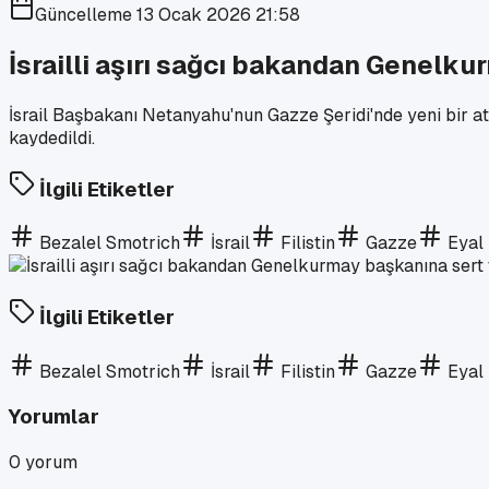
Güncelleme
13 Ocak 2026 21:58
İsrailli aşırı sağcı bakandan Genelku
İsrail Başbakanı Netanyahu'nun Gazze Şeridi'nde yeni bir a
kaydedildi.
İlgili Etiketler
Bezalel Smotrich
İsrail
Filistin
Gazze
Eyal
İlgili Etiketler
Bezalel Smotrich
İsrail
Filistin
Gazze
Eyal
Yorumlar
0
yorum