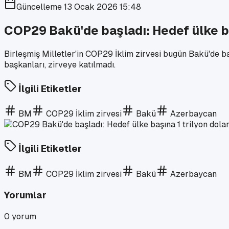
Güncelleme
13 Ocak 2026 15:48
COP29 Bakü'de başladı: Hedef ülke ba
Birleşmiş Milletler'in COP29 İklim zirvesi bugün Bakü'de ba
başkanları, zirveye katılmadı.
İlgili Etiketler
BM
COP29 İklim zirvesi
Bakü
Azerbaycan
İlgili Etiketler
BM
COP29 İklim zirvesi
Bakü
Azerbaycan
Yorumlar
0
yorum