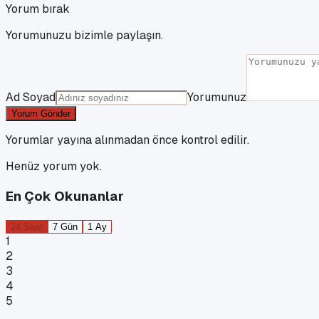
Yorum bırak
Yorumunuzu bizimle paylaşın.
Ad Soyad
Yorumunuz
Yorum Gönder
Yorumlar yayına alınmadan önce kontrol edilir.
Henüz yorum yok.
En Çok Okunanlar
24 Saat
7 Gün
1 Ay
1
2
3
4
5