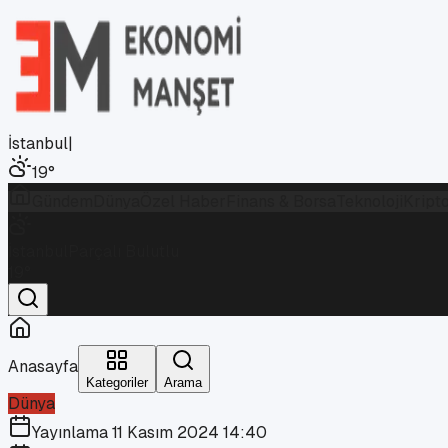
İstanbul
|
19
°
Gündem
Dünya
Özel Haber
Finans & Borsa
Teknoloji
Kript
İstanbul
Parçalı Bulutlu
19
°
Anasayfa
Kategoriler
Arama
Dünya
Yayınlama
11 Kasım 2024 14:40