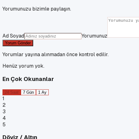
Yorumunuzu bizimle paylaşın.
Ad Soyad
Yorumunuz
Yorum Gönder
Yorumlar yayına alınmadan önce kontrol edilir.
Henüz yorum yok.
En Çok Okunanlar
24 Saat
7 Gün
1 Ay
1
2
3
4
5
Döviz / Altın