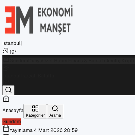
İstanbul
|
19
°
Gündem
Dünya
Özel Haber
Finans & Borsa
Teknoloji
Kript
İstanbul
Parçalı Bulutlu
19
°
Anasayfa
Kategoriler
Arama
Gündem
Yayınlama
4 Mart 2026 20:59