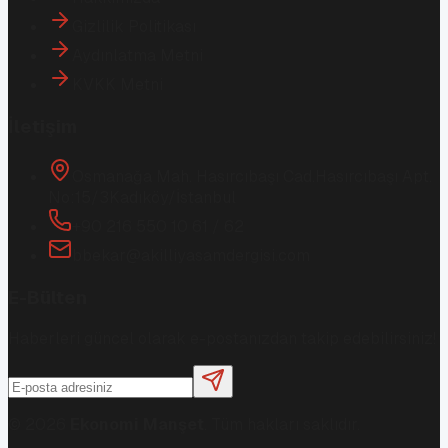
Gizlilik Politikası
Aydınlatma Metni
KVKK Metni
İletişim
Osmanağa Mah. Hasırcıbaşı Cad.
Hasırcıbaşı Apt.
No:15/3
Kadıköy/İstanbul
+90 216 550 10 61 / 62
bbekar@akilliyasamdergisi.com
E-Bülten
Haberleri güncel olarak e-postanızdan takip edebilirsiniz!
©
2026
Ekonomi Manşet
. Tüm hakları saklıdır.