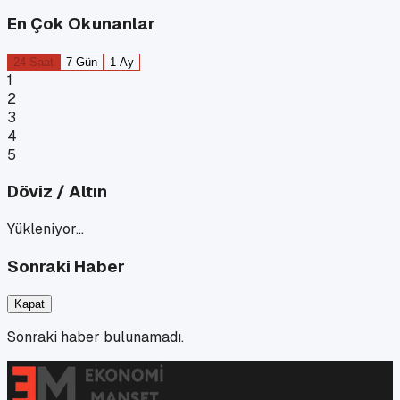
En Çok Okunanlar
24 Saat
7 Gün
1 Ay
1
2
3
4
5
Döviz / Altın
Yükleniyor…
Sonraki Haber
Kapat
Sonraki haber bulunamadı.