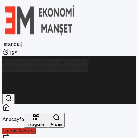
İstanbul
|
19
°
Gündem
Dünya
Özel Haber
Finans &
Borsa
Teknoloji
Kripto Para
Foto Galeri
İstanbul
Parçalı Bulutlu
19
°
Anasayfa
Kategoriler
Arama
Finans & Borsa