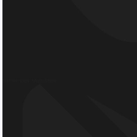
Hemen İndirin
App Store