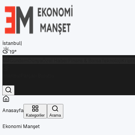
İstanbul
|
19
°
Gündem
Dünya
Özel Haber
Finans & Borsa
Teknoloji
Kript
İstanbul
Parçalı Bulutlu
19
°
Anasayfa
Kategoriler
Arama
Ekonomi Manşet