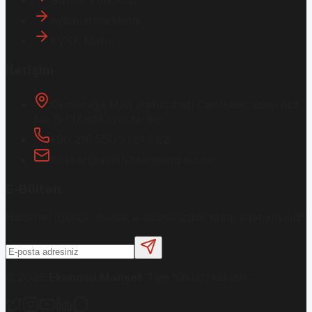
Gizlilik Politikası
Aydınlatma Metni
KVKK Metni
İletişim
Osmanağa Mah. Hasırcıbaşı Cad.
Hasırcıbaşı Apt.
No:15/3
Kadıköy/İstanbul
+90 216 550 10 61 / 62
bbekar@akilliyasamdergisi.com
E-Bülten
Haberleri güncel olarak e-postanızdan takip edebilirsiniz!
©
2026
Ekonomi Manşet
. Tüm hakları saklıdır.