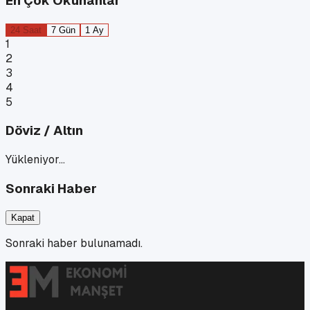
En Çok Okunanlar
24 Saat
7 Gün
1 Ay
1
2
3
4
5
Döviz / Altın
Yükleniyor…
Sonraki Haber
Kapat
Sonraki haber bulunamadı.