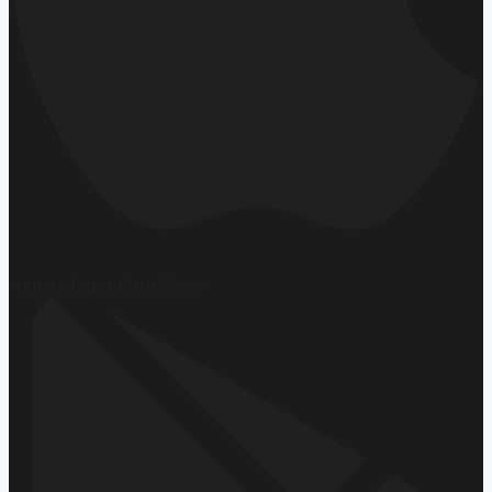
Hemen İndirin
App Store