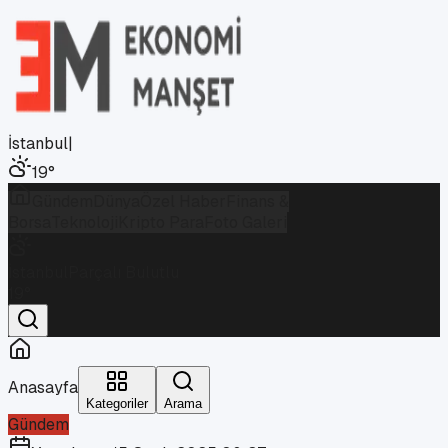
İstanbul
|
19
°
Gündem
Dünya
Özel Haber
Finans &
Borsa
Teknoloji
Kripto Para
Foto Galeri
İstanbul
Parçalı Bulutlu
19
°
Anasayfa
Kategoriler
Arama
Gündem