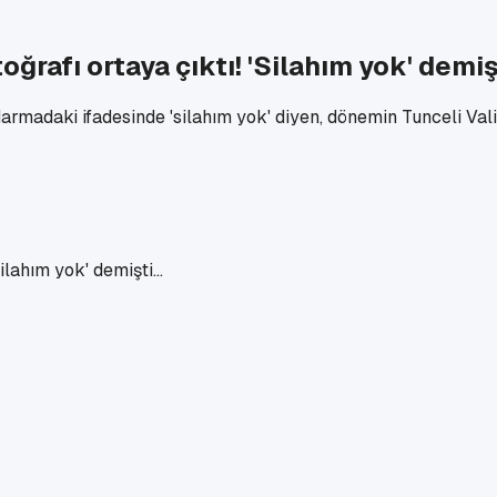
ğrafı ortaya çıktı! 'Silahım yok' demişt
madaki ifadesinde 'silahım yok' diyen, dönemin Tunceli Valis