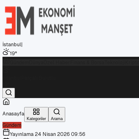
İstanbul
|
19
°
Gündem
Dünya
Özel Haber
Finans & Borsa
Teknoloji
Kript
İstanbul
Parçalı Bulutlu
19
°
Anasayfa
Kategoriler
Arama
Gündem
Yayınlama
24 Nisan 2026 09:56