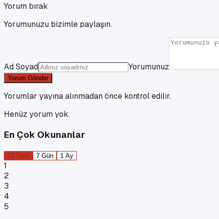
Yorum bırak
Yorumunuzu bizimle paylaşın.
Ad Soyad
Yorumunuz
Yorum Gönder
Yorumlar yayına alınmadan önce kontrol edilir.
Henüz yorum yok.
En Çok Okunanlar
24 Saat
7 Gün
1 Ay
1
2
3
4
5