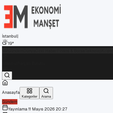
İstanbul
|
19
°
Gündem
Dünya
Özel Haber
Finans & Borsa
Teknoloji
Kript
İstanbul
Parçalı Bulutlu
19
°
Anasayfa
Kategoriler
Arama
Gündem
Yayınlama
11 Mayıs 2026 20:27