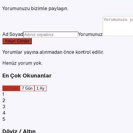
Yorumunuzu bizimle paylaşın.
Ad Soyad
Yorumunuz
Yorum Gönder
Yorumlar yayına alınmadan önce kontrol edilir.
Henüz yorum yok.
En Çok Okunanlar
24 Saat
7 Gün
1 Ay
1
2
3
4
5
Döviz / Altın