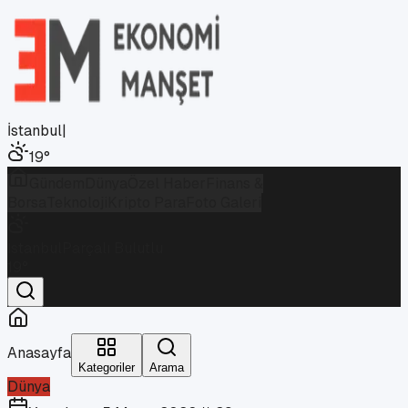
İstanbul
|
19
°
Gündem
Dünya
Özel Haber
Finans &
Borsa
Teknoloji
Kripto Para
Foto Galeri
İstanbul
Parçalı Bulutlu
19
°
Anasayfa
Kategoriler
Arama
Dünya