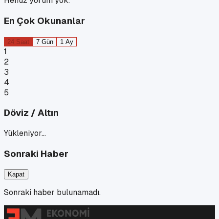
Henüz yorum yok.
En Çok Okunanlar
24 Saat
7 Gün
1 Ay
1
2
3
4
5
Döviz / Altın
Yükleniyor…
Sonraki Haber
Kapat
Sonraki haber bulunamadı.