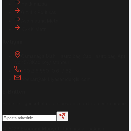
Hakkımızda
Gizlilik Politikası
Aydınlatma Metni
KVKK Metni
İletişim
Osmanağa Mah. Hasırcıbaşı Cad.
Hasırcıbaşı Apt.
No:15/3
Kadıköy/İstanbul
+90 216 550 10 61 / 62
bbekar@akilliyasamdergisi.com
E-Bülten
Haberleri güncel olarak e-postanızdan takip edebilirsiniz!
©
2026
Ekonomi Manşet
. Tüm hakları saklıdır.