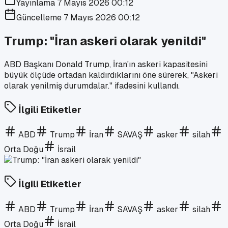
Yayınlama
7 Mayıs 2026 00:12
Güncelleme
7 Mayıs 2026 00:12
Trump: "İran askeri olarak yenildi"
ABD Başkanı Donald Trump, İran'ın askeri kapasitesini
büyük ölçüde ortadan kaldırdıklarını öne sürerek, "Askeri
olarak yenilmiş durumdalar." ifadesini kullandı.
İlgili Etiketler
ABD
Trump
İran
SAVAŞ
asker
silah
Orta Doğu
İsrail
İlgili Etiketler
ABD
Trump
İran
SAVAŞ
asker
silah
Orta Doğu
İsrail