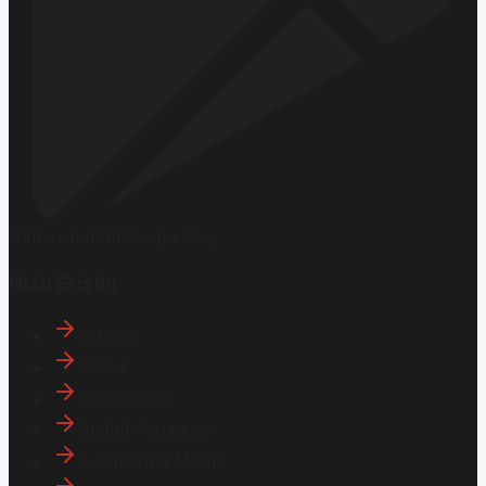
Hemen İndirin
Google Play
Hızlı Erişim
İletişim
Künye
Hakkımızda
Gizlilik Politikası
Aydınlatma Metni