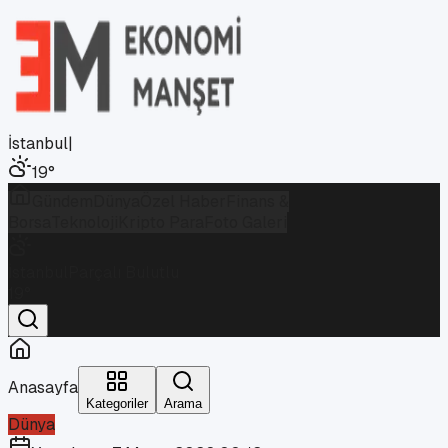
İstanbul
|
19
°
Gündem
Dünya
Özel Haber
Finans &
Borsa
Teknoloji
Kripto Para
Foto Galeri
İstanbul
Parçalı Bulutlu
19
°
Anasayfa
Kategoriler
Arama
Dünya