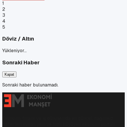
1
2
3
4
5
Döviz / Altın
Yükleniyor…
Sonraki Haber
Kapat
Sonraki haber bulunamadı.
Ekonomi, finans ve iş dünyasında en güncel, bağımsız
haberleri sunan yeni ve hızlı büyüyen ekonomi portalı.