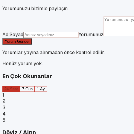
Yorumunuzu bizimle paylaşın.
Ad Soyad
Yorumunuz
Yorum Gönder
Yorumlar yayına alınmadan önce kontrol edilir.
Henüz yorum yok.
En Çok Okunanlar
24 Saat
7 Gün
1 Ay
1
2
3
4
5
Döviz / Altın