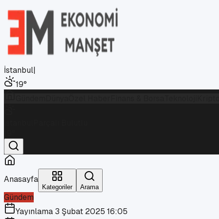
İstanbul
|
19
°
Gündem
Dünya
Özel Haber
Finans & Borsa
Teknoloji
Kript
İstanbul
Parçalı Bulutlu
19
°
Anasayfa
Kategoriler
Arama
Gündem
Yayınlama
3 Şubat 2025 16:05