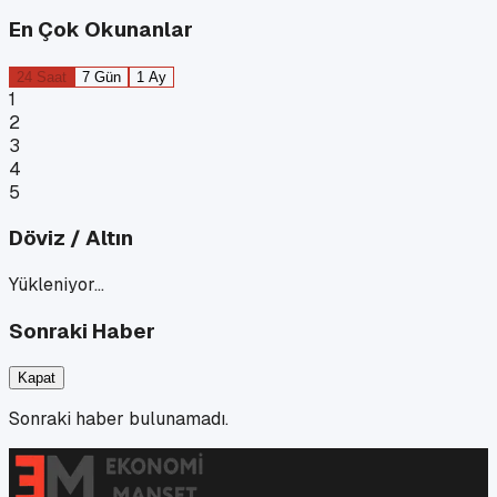
En Çok Okunanlar
24 Saat
7 Gün
1 Ay
1
2
3
4
5
Döviz / Altın
Yükleniyor…
Sonraki Haber
Kapat
Sonraki haber bulunamadı.