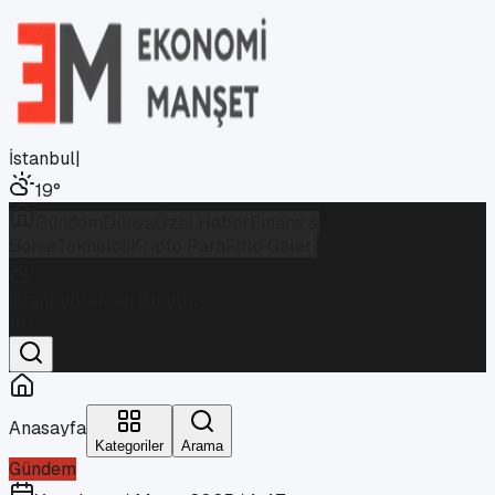
İstanbul
|
19
°
Gündem
Dünya
Özel Haber
Finans &
Borsa
Teknoloji
Kripto Para
Foto Galeri
İstanbul
Parçalı Bulutlu
19
°
Anasayfa
Kategoriler
Arama
Gündem