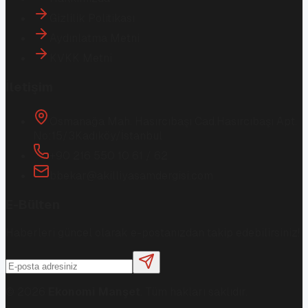
Gizlilik Politikası
Aydınlatma Metni
KVKK Metni
İletişim
Osmanağa Mah. Hasırcıbaşı Cad.
Hasırcıbaşı Apt.
No:15/3
Kadıköy/İstanbul
+90 216 550 10 61 / 62
bbekar@akilliyasamdergisi.com
E-Bülten
Haberleri güncel olarak e-postanızdan takip edebilirsiniz!
©
2026
Ekonomi Manşet
. Tüm hakları saklıdır.