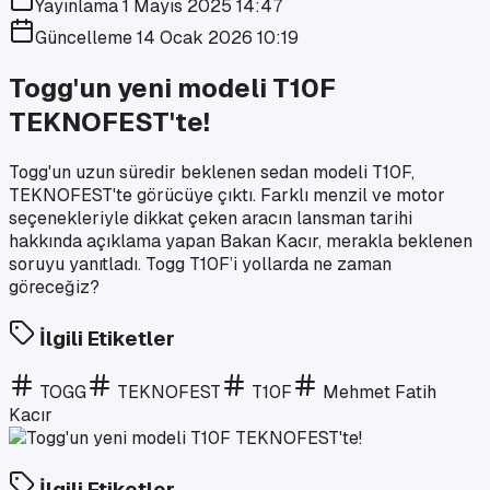
Yayınlama
1 Mayıs 2025 14:47
Güncelleme
14 Ocak 2026 10:19
Togg'un yeni modeli T10F
TEKNOFEST'te!
Togg'un uzun süredir beklenen sedan modeli T10F,
TEKNOFEST'te görücüye çıktı. Farklı menzil ve motor
seçenekleriyle dikkat çeken aracın lansman tarihi
hakkında açıklama yapan Bakan Kacır, merakla beklenen
soruyu yanıtladı. Togg T10F’i yollarda ne zaman
göreceğiz?
İlgili Etiketler
TOGG
TEKNOFEST
T10F
Mehmet Fatih
Kacır
İlgili Etiketler