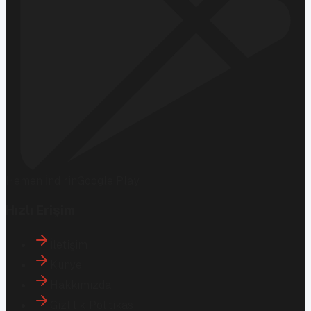
Hemen İndirin
Google Play
Hızlı Erişim
İletişim
Künye
Hakkımızda
Gizlilik Politikası