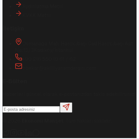
Aydınlatma Metni
KVKK Metni
İletişim
Osmanağa Mah. Hasırcıbaşı Cad.
Hasırcıbaşı Apt.
No:15/3
Kadıköy/İstanbul
+90 216 550 10 61 / 62
bbekar@akilliyasamdergisi.com
E-Bülten
Haberleri güncel olarak e-postanızdan takip edebilirsiniz!
©
2026
Ekonomi Manşet
. Tüm hakları saklıdır.