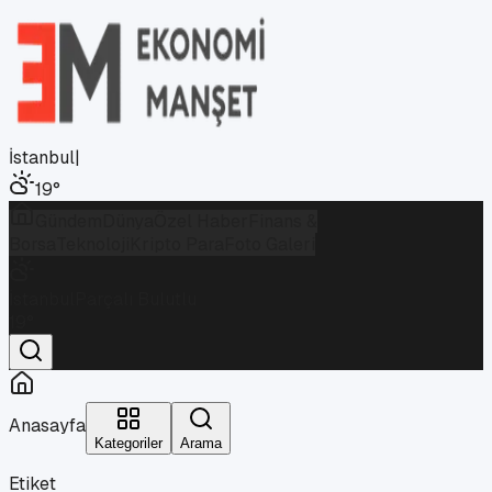
İstanbul
|
19
°
Gündem
Dünya
Özel Haber
Finans &
Borsa
Teknoloji
Kripto Para
Foto Galeri
İstanbul
Parçalı Bulutlu
19
°
Anasayfa
Kategoriler
Arama
Etiket