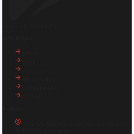
Hemen İndirin
Google Play
Hızlı Erişim
İletişim
Künye
Hakkımızda
Gizlilik Politikası
Aydınlatma Metni
KVKK Metni
İletişim
Osmanağa Mah. Hasırcıbaşı Cad.
Hasırcıbaşı Apt.
No:15/3
Kadıköy/İstanbul