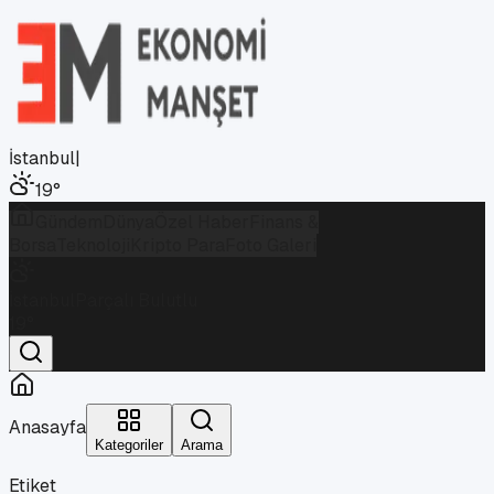
İstanbul
|
19
°
Gündem
Dünya
Özel Haber
Finans &
Borsa
Teknoloji
Kripto Para
Foto Galeri
İstanbul
Parçalı Bulutlu
19
°
Anasayfa
Kategoriler
Arama
Etiket