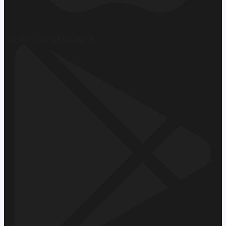
Hemen İndirin
App Store