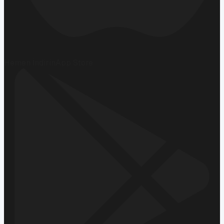
Hemen İndirin
App Store