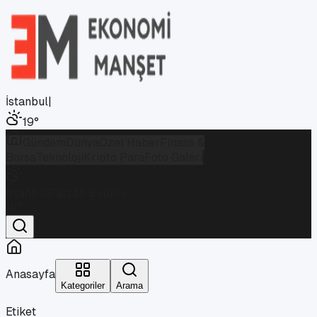
İstanbul
|
19
°
Gündem
Dünya
Özel Haber
Finans &
Borsa
Teknoloji
Kripto Para
Foto Galeri
İstanbul
Parçalı Bulutlu
19
°
Anasayfa
Kategoriler
Arama
Etiket