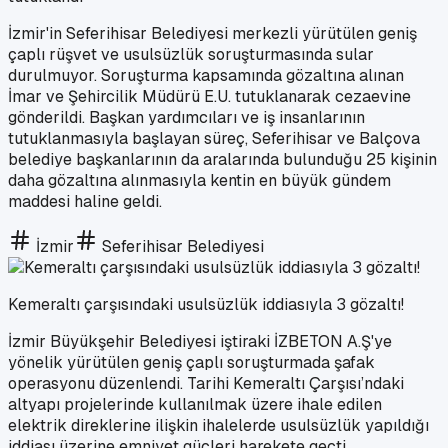
İzmir'in Seferihisar Belediyesi merkezli yürütülen geniş
çaplı rüşvet ve usulsüzlük soruşturmasında sular
durulmuyor. Soruşturma kapsamında gözaltına alınan
İmar ve Şehircilik Müdürü E.U. tutuklanarak cezaevine
gönderildi. Başkan yardımcıları ve iş insanlarının
tutuklanmasıyla başlayan süreç, Seferihisar ve Balçova
belediye başkanlarının da aralarında bulunduğu 25 kişinin
daha gözaltına alınmasıyla kentin en büyük gündem
maddesi haline geldi.
İzmir
Seferihisar Belediyesi
Kemeraltı çarşısındaki usulsüzlük iddiasıyla 3 gözaltı!
İzmir Büyükşehir Belediyesi iştiraki İZBETON A.Ş'ye
yönelik yürütülen geniş çaplı soruşturmada şafak
operasyonu düzenlendi. Tarihi Kemeraltı Çarşısı’ndaki
altyapı projelerinde kullanılmak üzere ihale edilen
elektrik direklerine ilişkin ihalelerde usulsüzlük yapıldığı
iddiası üzerine emniyet güçleri harekete geçti.