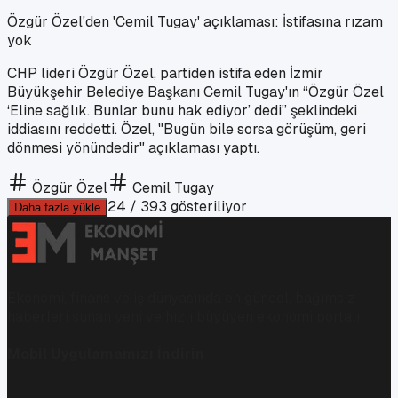
Özgür Özel'den 'Cemil Tugay' açıklaması: İstifasına rızam
yok
CHP lideri Özgür Özel, partiden istifa eden İzmir
Büyükşehir Belediye Başkanı Cemil Tugay'ın “Özgür Özel
‘Eline sağlık. Bunlar bunu hak ediyor’ dedi” şeklindeki
iddiasını reddetti. Özel, "Bugün bile sorsa görüşüm, geri
dönmesi yönündedir" açıklaması yaptı.
Özgür Özel
Cemil Tugay
24
/
393
gösteriliyor
Daha fazla yükle
Ekonomi, finans ve iş dünyasında en güncel, bağımsız
haberleri sunan yeni ve hızlı büyüyen ekonomi portalı.
Mobil Uygulamamızı İndirin