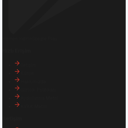
Hemen İndirin
Google Play
Hızlı Erişim
İletişim
Künye
Hakkımızda
Gizlilik Politikası
Aydınlatma Metni
KVKK Metni
İletişim