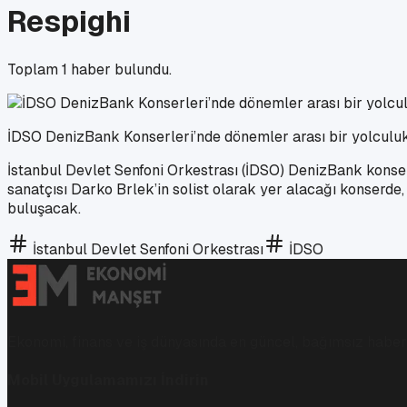
Respighi
Toplam
1
haber bulundu.
İDSO DenizBank Konserleri’nde dönemler arası bir yolculuk
İstanbul Devlet Senfoni Orkestrası (İDSO) DenizBank konse
sanatçısı Darko Brlek’in solist olarak yer alacağı konserde,
buluşacak.
İstanbul Devlet Senfoni Orkestrası
İDSO
Ekonomi, finans ve iş dünyasında en güncel, bağımsız haberl
Mobil Uygulamamızı İndirin