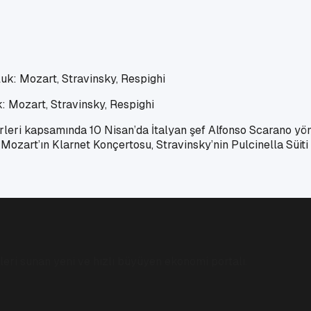
: Mozart, Stravinsky, Respighi
rleri kapsamında 10 Nisan’da İtalyan şef Alfonso Scarano y
 Mozart’ın Klarnet Konçertosu, Stravinsky’nin Pulcinella Süit
eri sunan yeni ve hızlı büyüyen ekonomi portalı.