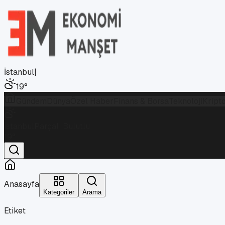
İstanbul
|
19
°
Gündem
Dünya
Özel Haber
Finans & Borsa
Teknoloji
Kript
İstanbul
Parçalı Bulutlu
19
°
Anasayfa
Kategoriler
Arama
Etiket