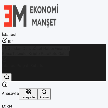
İstanbul
|
19
°
Gündem
Dünya
Özel Haber
Finans &
Borsa
Teknoloji
Kripto Para
Foto Galeri
İstanbul
Parçalı Bulutlu
19
°
Anasayfa
Kategoriler
Arama
Etiket