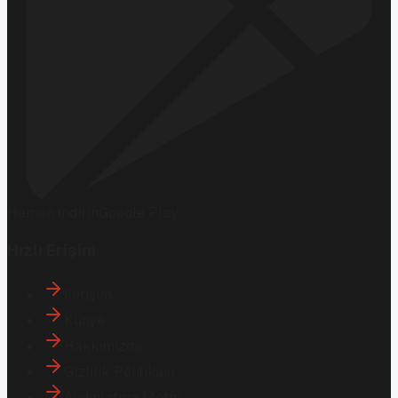
Hemen İndirin
Google Play
Hızlı Erişim
İletişim
Künye
Hakkımızda
Gizlilik Politikası
Aydınlatma Metni