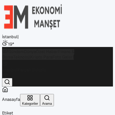
İstanbul
|
19
°
Gündem
Dünya
Özel Haber
Finans &
Borsa
Teknoloji
Kripto Para
Foto Galeri
İstanbul
Parçalı Bulutlu
19
°
Anasayfa
Kategoriler
Arama
Etiket