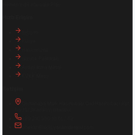
Hemen İndirin
Google Play
Hızlı Erişim
İletişim
Künye
Hakkımızda
Gizlilik Politikası
Aydınlatma Metni
KVKK Metni
İletişim
Osmanağa Mah. Hasırcıbaşı Cad.
Hasırcıbaşı Apt.
No:15/3
Kadıköy/İstanbul
+90 216 550 10 61 / 62
bbekar@akilliyasamdergisi.com