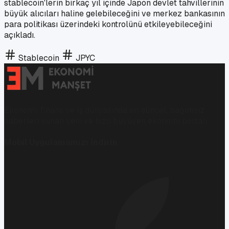
stablecoin'lerin birkaç yıl içinde Japon devlet tahvillerinin
büyük alıcıları haline gelebileceğini ve merkez bankasının
para politikası üzerindeki kontrolünü etkileyebileceğini
açıkladı.
Stablecoin
JPYC
Ekonomi, finans ve iş dünyasında en güncel, bağımsız
haberleri sunan yeni ve hızlı büyüyen ekonomi portalı.
Mobil Uygulamamızı İndirin