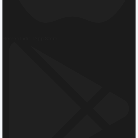
Hemen İndirin
App Store