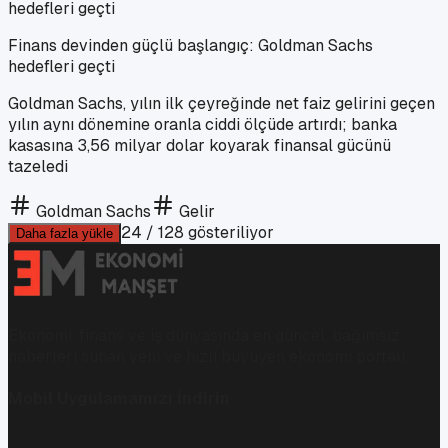
Finans devinden güçlü başlangıç: Goldman Sachs
hedefleri geçti
Goldman Sachs, yılın ilk çeyreğinde net faiz gelirini geçen
yılın aynı dönemine oranla ciddi ölçüde artırdı; banka
kasasına 3,56 milyar dolar koyarak finansal gücünü
tazeledi
Goldman Sachs
Gelir
24
/
128
gösteriliyor
Daha fazla yükle
Ekonomi, finans ve iş dünyasında en güncel, bağımsız
haberleri sunan yeni ve hızlı büyüyen ekonomi portalı.
Mobil Uygulamamızı İndirin