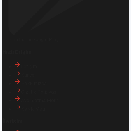
Hemen İndirin
Google Play
Hızlı Erişim
İletişim
Künye
Hakkımızda
Gizlilik Politikası
Aydınlatma Metni
KVKK Metni
İletişim