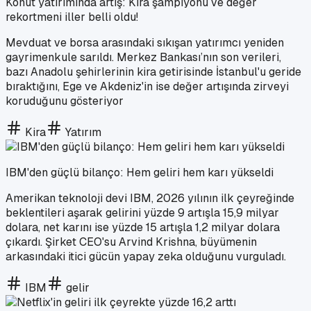
Konut yatırımında artış: Kira şampiyonu ve değer
rekortmeni iller belli oldu!
Mevduat ve borsa arasındaki sıkışan yatırımcı yeniden
gayrimenkule sarıldı. Merkez Bankası’nın son verileri,
bazı Anadolu şehirlerinin kira getirisinde İstanbul'u geride
bıraktığını, Ege ve Akdeniz'in ise değer artışında zirveyi
koruduğunu gösteriyor
Kira
Yatırım
IBM'den güçlü bilanço: Hem geliri hem karı yükseldi
Amerikan teknoloji devi IBM, 2026 yılının ilk çeyreğinde
beklentileri aşarak gelirini yüzde 9 artışla 15,9 milyar
dolara, net karını ise yüzde 15 artışla 1,2 milyar dolara
çıkardı. Şirket CEO'su Arvind Krishna, büyümenin
arkasındaki itici gücün yapay zeka olduğunu vurguladı.
IBM
gelir