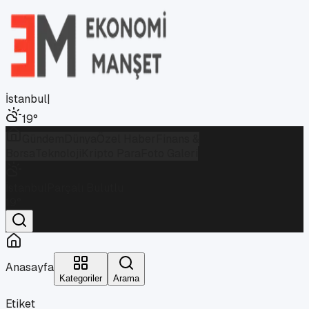
İstanbul
|
19
°
Gündem
Dünya
Özel Haber
Finans &
Borsa
Teknoloji
Kripto Para
Foto Galeri
İstanbul
Parçalı Bulutlu
19
°
Anasayfa
Kategoriler
Arama
Etiket