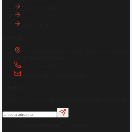
Gizlilik Politikası
Aydınlatma Metni
KVKK Metni
İletişim
Osmanağa Mah. Hasırcıbaşı Cad.
Hasırcıbaşı Apt.
No:15/3
Kadıköy/İstanbul
+90 216 550 10 61 / 62
bbekar@akilliyasamdergisi.com
E-Bülten
Haberleri güncel olarak e-postanızdan takip edebilirsiniz!
©
2026
Ekonomi Manşet
. Tüm hakları saklıdır.