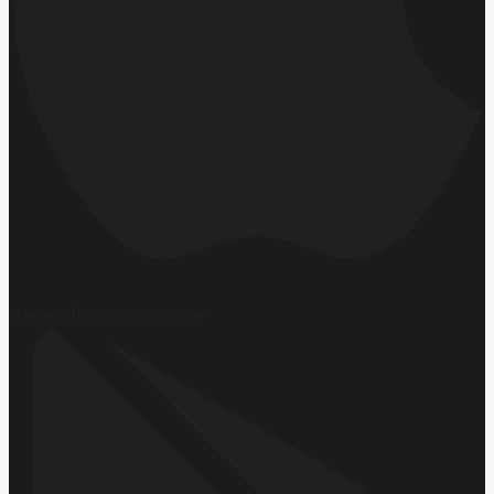
Hemen İndirin
App Store