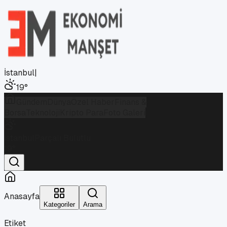
İstanbul
|
19
°
Gündem
Dünya
Özel Haber
Finans &
Borsa
Teknoloji
Kripto Para
Foto Galeri
İstanbul
Parçalı Bulutlu
19
°
Anasayfa
Kategoriler
Arama
Etiket