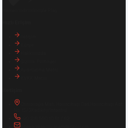
Hemen İndirin
Google Play
Hızlı Erişim
İletişim
Künye
Hakkımızda
Gizlilik Politikası
Aydınlatma Metni
KVKK Metni
İletişim
Osmanağa Mah. Hasırcıbaşı Cad.
Hasırcıbaşı Apt.
No:15/3
Kadıköy/İstanbul
+90 216 550 10 61 / 62
bbekar@akilliyasamdergisi.com