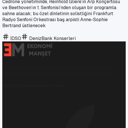
Cedrone yönetiminde, Reinhold Gliere’in Arp Konçertosu
ve Beethoven’ın 1. Senfonisi’nden oluşan bir programla
sahne alacak; bu özel dinletinin solistliğini Frankfurt
Radyo Senfoni Orkestrası baş arpisti Anne-Sophie
Bertrand üstlenecek
İDSO
DenizBank Konserleri
Ekonomi, finans ve iş dünyasında en güncel, bağımsız
haberleri sunan yeni ve hızlı büyüyen ekonomi portalı.
Mobil Uygulamamızı İndirin