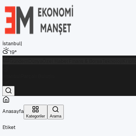
İstanbul
|
19
°
Gündem
Dünya
Özel Haber
Finans & Borsa
Teknoloji
Kript
İstanbul
Parçalı Bulutlu
19
°
Anasayfa
Kategoriler
Arama
Etiket