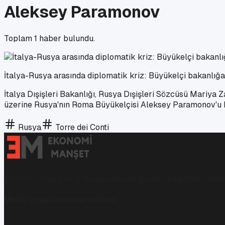
Aleksey Paramonov
Toplam
1
haber bulundu.
İtalya-Rusya arasında diplomatik kriz: Büyükelçi bakanlığa 
İtalya Dışişleri Bakanlığı, Rusya Dışişleri Sözcüsü Mariya Z
üzerine Rusya'nın Roma Büyükelçisi Aleksey Paramonov'u B
Rusya
Torre dei Conti
Ekonomi, finans ve iş dünyasında en güncel, bağımsız haberl
Mobil Uygulamamızı İndirin