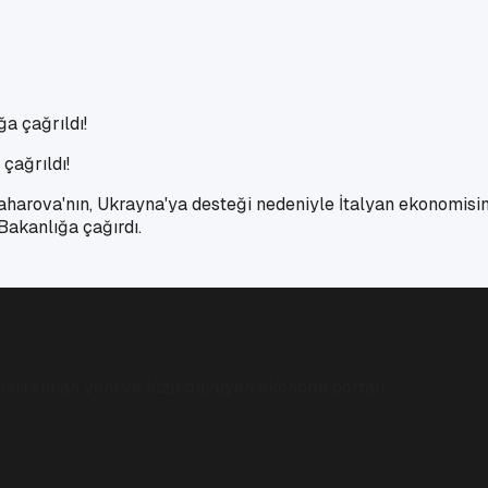
çağrıldı!
aharova'nın, Ukrayna'ya desteği nedeniyle İtalyan ekonomisini
akanlığa çağırdı.
eri sunan yeni ve hızlı büyüyen ekonomi portalı.