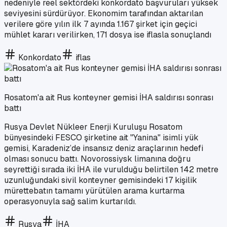
nedeniyle reel sektördeki konkordato başvuruları yüksek
seviyesini sürdürüyor. Ekonomim tarafından aktarılan
verilere göre yılın ilk 7 ayında 1.167 şirket için geçici
mühlet kararı verilirken, 171 dosya ise iflasla sonuçlandı
Konkordato
iflas
Rosatom'a ait Rus konteyner gemisi İHA saldırısı sonrası
battı
Rusya Devlet Nükleer Enerji Kuruluşu Rosatom
bünyesindeki FESCO şirketine ait "Yanina" isimli yük
gemisi, Karadeniz’de insansız deniz araçlarının hedefi
olması sonucu battı. Novorossiysk limanına doğru
seyrettiği sırada iki İHA ile vurulduğu belirtilen 142 metre
uzunluğundaki sivil konteyner gemisindeki 17 kişilik
mürettebatın tamamı yürütülen arama kurtarma
operasyonuyla sağ salim kurtarıldı.
Rusya
İHA