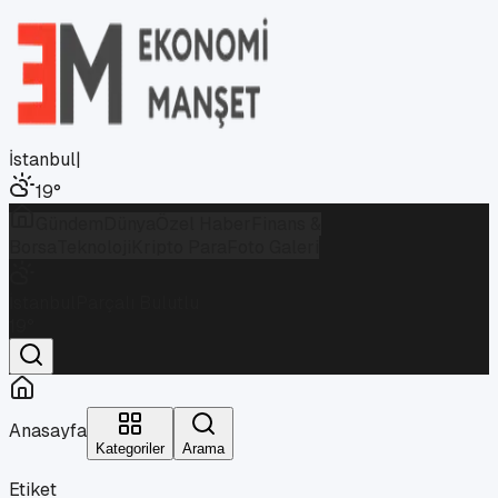
İstanbul
|
19
°
Gündem
Dünya
Özel Haber
Finans &
Borsa
Teknoloji
Kripto Para
Foto Galeri
İstanbul
Parçalı Bulutlu
19
°
Anasayfa
Kategoriler
Arama
Etiket