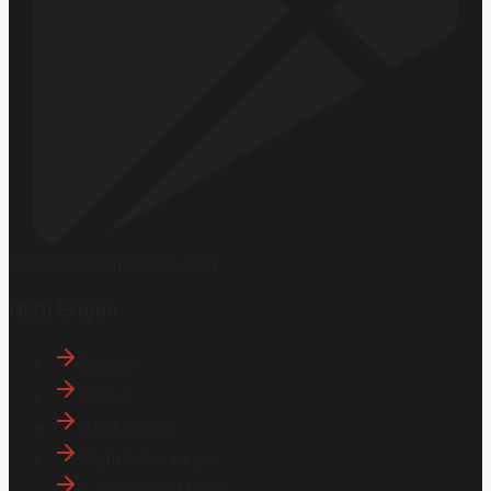
Hemen İndirin
Google Play
Hızlı Erişim
İletişim
Künye
Hakkımızda
Gizlilik Politikası