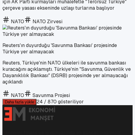
için AK Parti kurmayları muhalefetle "Terörsüz Türkiye"
çerçeve yasası ekseninde uzlaşı turlarına başlıyor
NATO
NATO Zirvesi
Reuters'ın duyurduğu 'Savunma Bankası' projesinde
Türkiye yer almayacak
Reuters, Türkiye'nin NATO ülkeleri ile savunma bankası
kuracağını açıklamıştı. Türkiye'nin "Savunma, Güvenlik ve
Dayanıklılık Bankası" (DSRB) projesinde yer almayacağı
açıklandı
NATO
Savunma Projesi
24
/
870
gösteriliyor
Daha fazla yükle
Ekonomi, finans ve iş dünyasında en güncel, bağımsız