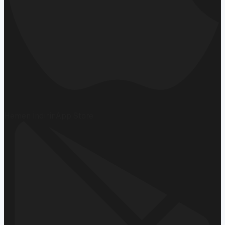
Hemen İndirin
App Store