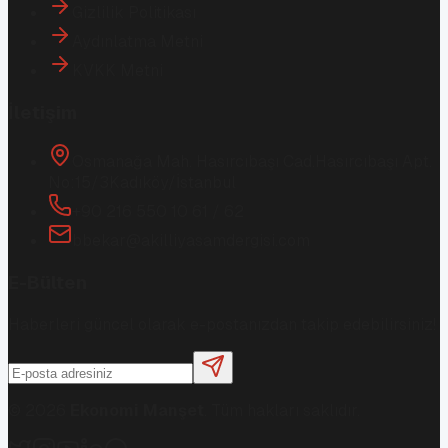
Gizlilik Politikası
Aydınlatma Metni
KVKK Metni
İletişim
Osmanağa Mah. Hasırcıbaşı Cad.
Hasırcıbaşı Apt.
No:15/3
Kadıköy/İstanbul
+90 216 550 10 61 / 62
bbekar@akilliyasamdergisi.com
E-Bülten
Haberleri güncel olarak e-postanızdan takip edebilirsiniz!
©
2026
Ekonomi Manşet
. Tüm hakları saklıdır.