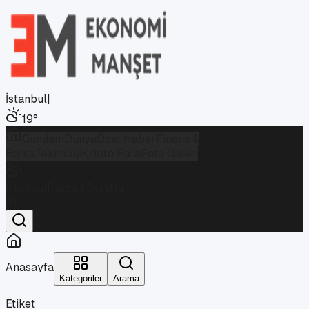
İstanbul
|
19
°
Gündem
Dünya
Özel Haber
Finans &
Borsa
Teknoloji
Kripto Para
Foto Galeri
İstanbul
Parçalı Bulutlu
19
°
Anasayfa
Kategoriler
Arama
Etiket