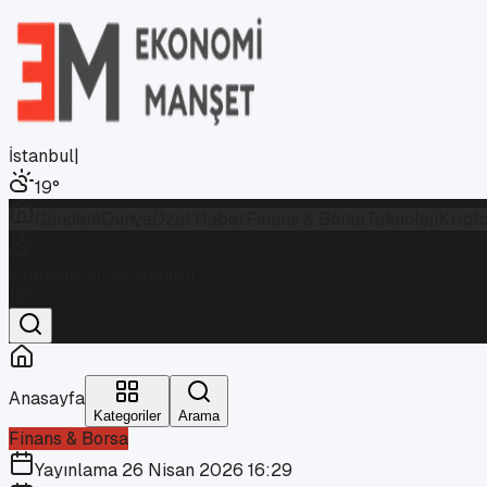
İstanbul
|
19
°
Gündem
Dünya
Özel Haber
Finans & Borsa
Teknoloji
Kript
İstanbul
Parçalı Bulutlu
19
°
Anasayfa
Kategoriler
Arama
Finans & Borsa
Yayınlama
26 Nisan 2026 16:29