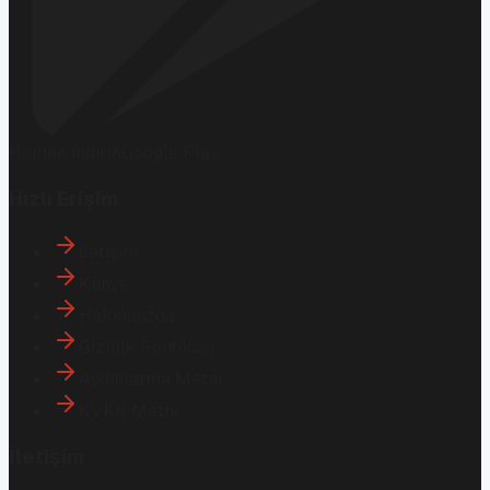
Hemen İndirin
Google Play
Hızlı Erişim
İletişim
Künye
Hakkımızda
Gizlilik Politikası
Aydınlatma Metni
KVKK Metni
İletişim