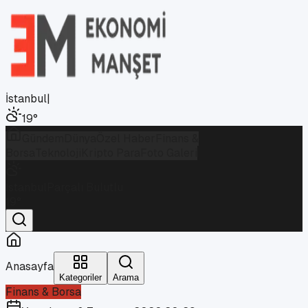
İstanbul
|
19
°
Gündem
Dünya
Özel Haber
Finans &
Borsa
Teknoloji
Kripto Para
Foto Galeri
İstanbul
Parçalı Bulutlu
19
°
Anasayfa
Kategoriler
Arama
Finans & Borsa