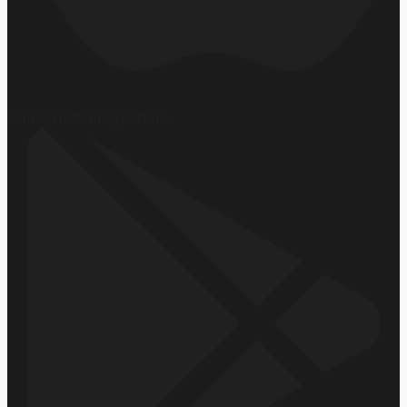
Hemen İndirin
App Store