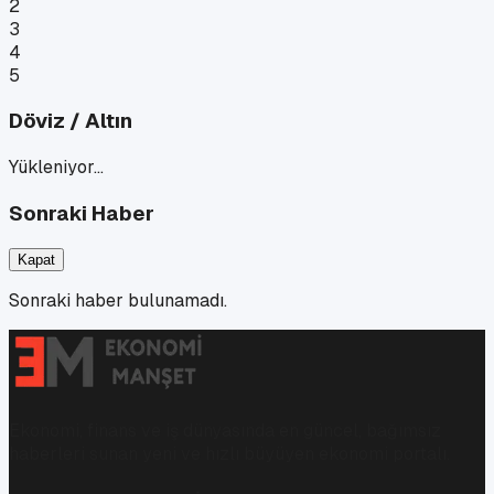
2
3
4
5
Döviz / Altın
Yükleniyor…
Sonraki Haber
Kapat
Sonraki haber bulunamadı.
Ekonomi, finans ve iş dünyasında en güncel, bağımsız
haberleri sunan yeni ve hızlı büyüyen ekonomi portalı.