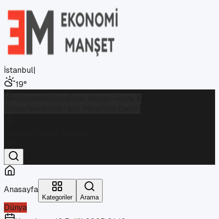
İstanbul
|
19
°
Gündem
Dünya
Özel Haber
Finans &
Borsa
Teknoloji
Kripto Para
Foto Galeri
İstanbul
Parçalı Bulutlu
19
°
Anasayfa
Kategoriler
Arama
Dünya