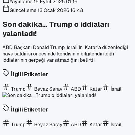
Yayınlama
16 Eylül 2025 01:16
Güncelleme
13 Ocak 2026 16:48
Son dakika... Trump o iddiaları
yalanladı!
ABD Başkanı Donald Trump, İsrail'in, Katar'a düzenlediği
hava saldırısı öncesinde kendisinin bilgilendirildiği
iddialarının gerçeği yansıtmadığını belirtti.
İlgili Etiketler
Trump
Beyaz Saray
ABD
Katar
İsrail
İlgili Etiketler
Trump
Beyaz Saray
ABD
Katar
İsrail