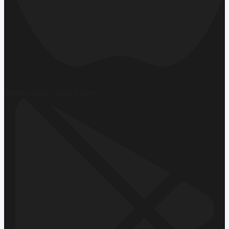
Hemen İndirin
App Store