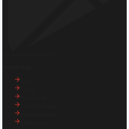
Hemen İndirin
Google Play
Hızlı Erişim
İletişim
Künye
Hakkımızda
Gizlilik Politikası
Aydınlatma Metni
KVKK Metni