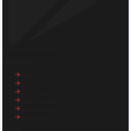
Hemen İndirin
Google Play
Hızlı Erişim
İletişim
Künye
Hakkımızda
Gizlilik Politikası
Aydınlatma Metni
KVKK Metni