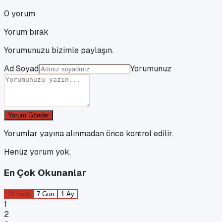
0
yorum
Yorum bırak
Yorumunuzu bizimle paylaşın.
Ad Soyad
Yorumunuz
Yorum Gönder
Yorumlar yayına alınmadan önce kontrol edilir.
Henüz yorum yok.
En Çok Okunanlar
24 Saat
7 Gün
1 Ay
1
2