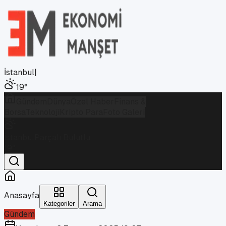
İstanbul
|
19
°
Gündem
Dünya
Özel Haber
Finans &
Borsa
Teknoloji
Kripto Para
Foto Galeri
İstanbul
Parçalı Bulutlu
19
°
Anasayfa
Kategoriler
Arama
Gündem