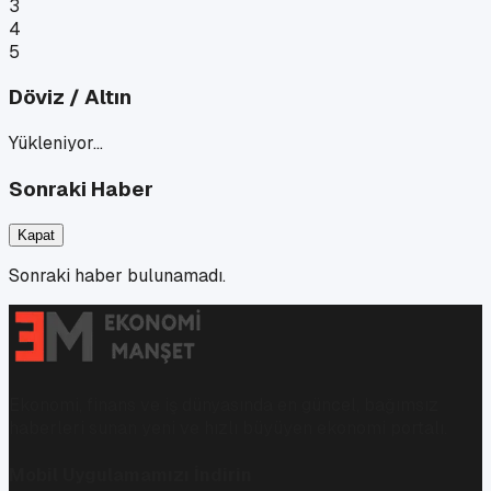
3
4
5
Döviz / Altın
Yükleniyor…
Sonraki Haber
Kapat
Sonraki haber bulunamadı.
Ekonomi, finans ve iş dünyasında en güncel, bağımsız
haberleri sunan yeni ve hızlı büyüyen ekonomi portalı.
Mobil Uygulamamızı İndirin