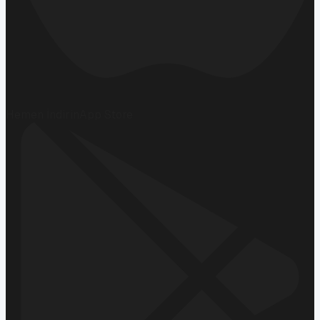
Hemen İndirin
App Store