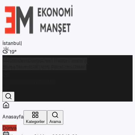
İstanbul
|
19
°
Gündem
Dünya
Özel Haber
Finans &
Borsa
Teknoloji
Kripto Para
Foto Galeri
İstanbul
Parçalı Bulutlu
19
°
Anasayfa
Kategoriler
Arama
Dünya