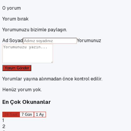
0
yorum
Yorum bırak
Yorumunuzu bizimle paylaşın.
Ad Soyad
Yorumunuz
Yorum Gönder
Yorumlar yayına alınmadan önce kontrol edilir.
Henüz yorum yok.
En Çok Okunanlar
24 Saat
7 Gün
1 Ay
1
2