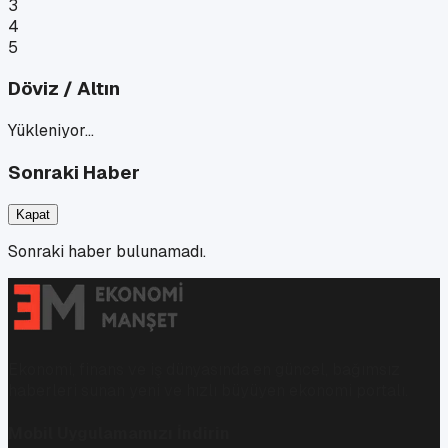
3
4
5
Döviz / Altın
Yükleniyor…
Sonraki Haber
Kapat
Sonraki haber bulunamadı.
Ekonomi, finans ve iş dünyasında en güncel, bağımsız
haberleri sunan yeni ve hızlı büyüyen ekonomi portalı.
Mobil Uygulamamızı İndirin