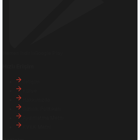
Hemen İndirin
Google Play
Hızlı Erişim
İletişim
Künye
Hakkımızda
Gizlilik Politikası
Aydınlatma Metni
KVKK Metni