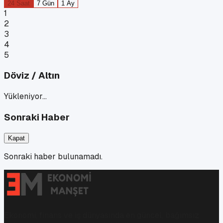
24 Saat
7 Gün
1 Ay
1
2
3
4
5
Döviz / Altın
Yükleniyor…
Sonraki Haber
Kapat
Sonraki haber bulunamadı.
Ekonomi, finans ve iş dünyasında en güncel, bağımsız