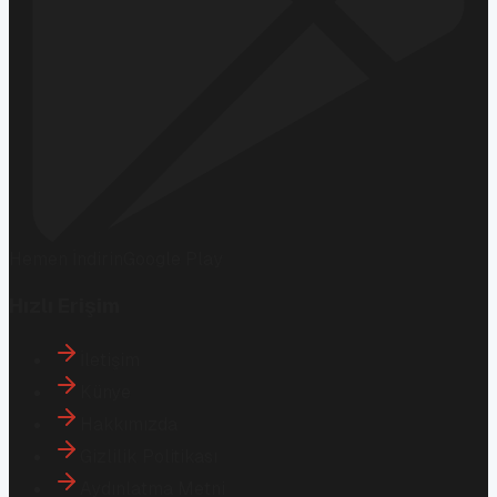
Hemen İndirin
Google Play
Hızlı Erişim
İletişim
Künye
Hakkımızda
Gizlilik Politikası
Aydınlatma Metni