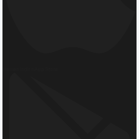
Hemen İndirin
App Store