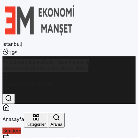
İstanbul
|
19
°
Gündem
Dünya
Özel Haber
Finans &
Borsa
Teknoloji
Kripto Para
Foto Galeri
İstanbul
Parçalı Bulutlu
19
°
Anasayfa
Kategoriler
Arama
Gündem