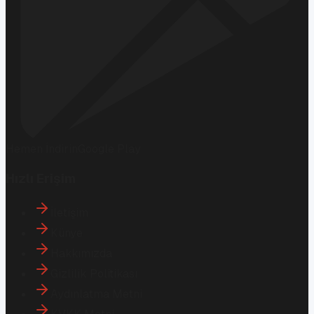
Hemen İndirin
Google Play
Hızlı Erişim
İletişim
Künye
Hakkımızda
Gizlilik Politikası
Aydınlatma Metni