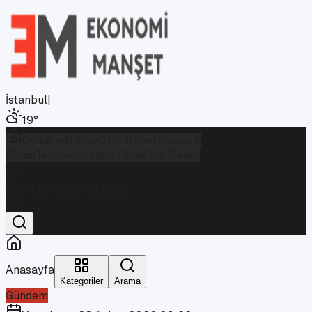
İstanbul
|
19
°
Gündem
Dünya
Özel Haber
Finans &
Borsa
Teknoloji
Kripto Para
Foto Galeri
İstanbul
Parçalı Bulutlu
19
°
Anasayfa
Kategoriler
Arama
Gündem