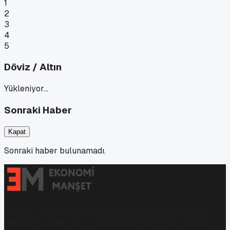
1
2
3
4
5
Döviz / Altın
Yükleniyor…
Sonraki Haber
Kapat
Sonraki haber bulunamadı.
Ekonomi, finans ve iş dünyasında en güncel, bağımsız
haberleri sunan yeni ve hızlı büyüyen ekonomi portalı.