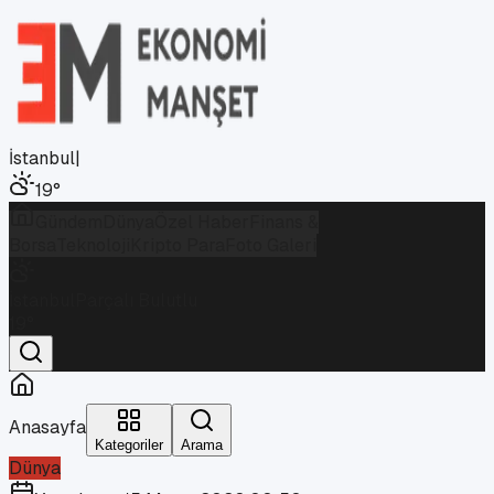
İstanbul
|
19
°
Gündem
Dünya
Özel Haber
Finans &
Borsa
Teknoloji
Kripto Para
Foto Galeri
İstanbul
Parçalı Bulutlu
19
°
Anasayfa
Kategoriler
Arama
Dünya