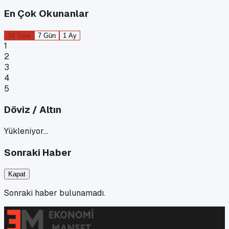
En Çok Okunanlar
24 Saat
7 Gün
1 Ay
1
2
3
4
5
Döviz / Altın
Yükleniyor…
Sonraki Haber
Kapat
Sonraki haber bulunamadı.