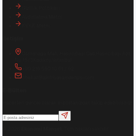
Gizlilik Politikası
Aydınlatma Metni
KVKK Metni
İletişim
Osmanağa Mah. Hasırcıbaşı Cad.
Hasırcıbaşı Apt.
No:15/3
Kadıköy/İstanbul
+90 216 550 10 61 / 62
bbekar@akilliyasamdergisi.com
E-Bülten
Haberleri güncel olarak e-postanızdan takip edebilirsiniz!
©
2026
Ekonomi Manşet
. Tüm hakları saklıdır.