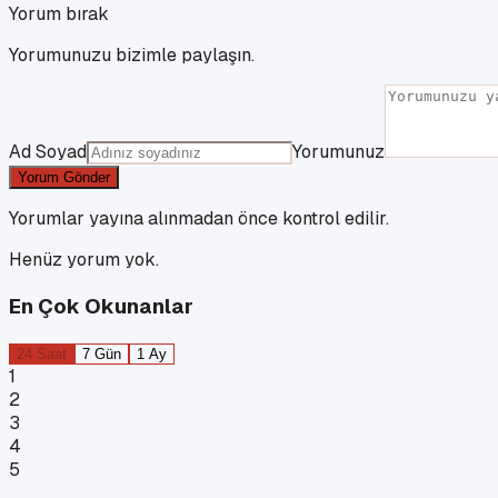
Yorum bırak
Yorumunuzu bizimle paylaşın.
Ad Soyad
Yorumunuz
Yorum Gönder
Yorumlar yayına alınmadan önce kontrol edilir.
Henüz yorum yok.
En Çok Okunanlar
24 Saat
7 Gün
1 Ay
1
2
3
4
5