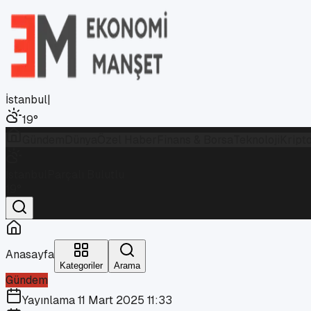
İstanbul
|
19
°
Gündem
Dünya
Özel Haber
Finans & Borsa
Teknoloji
Kript
İstanbul
Parçalı Bulutlu
19
°
Anasayfa
Kategoriler
Arama
Gündem
Yayınlama
11 Mart 2025 11:33