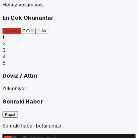
Henüz yorum yok.
En Çok Okunanlar
24 Saat
7 Gün
1 Ay
1
2
3
4
5
Döviz / Altın
Yükleniyor…
Sonraki Haber
Kapat
Sonraki haber bulunamadı.