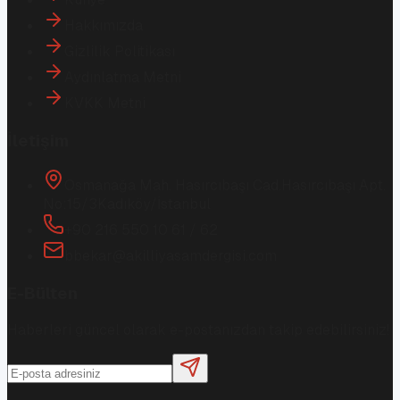
Hakkımızda
Gizlilik Politikası
Aydınlatma Metni
KVKK Metni
İletişim
Osmanağa Mah. Hasırcıbaşı Cad.
Hasırcıbaşı Apt.
No:15/3
Kadıköy/İstanbul
+90 216 550 10 61 / 62
bbekar@akilliyasamdergisi.com
E-Bülten
Haberleri güncel olarak e-postanızdan takip edebilirsiniz!