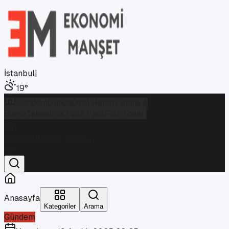
İstanbul
|
19
°
Gündem
Dünya
Özel Haber
Finans &
Borsa
Teknoloji
Kripto Para
Foto Galeri
İstanbul
Parçalı Bulutlu
19
°
Anasayfa
Kategoriler
Arama
Gündem