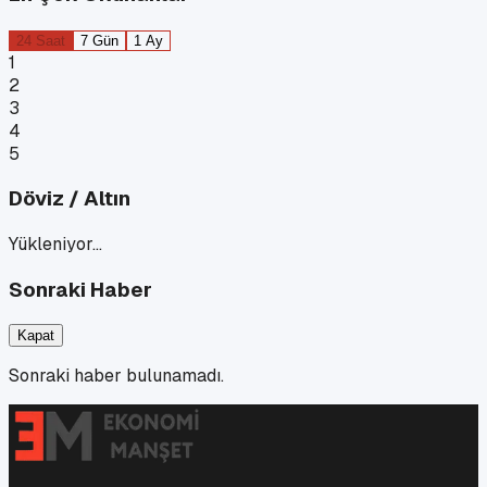
24 Saat
7 Gün
1 Ay
1
2
3
4
5
Döviz / Altın
Yükleniyor…
Sonraki Haber
Kapat
Sonraki haber bulunamadı.