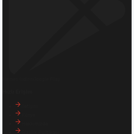
Hemen İndirin
Google Play
Hızlı Erişim
İletişim
Künye
Hakkımızda
Gizlilik Politikası