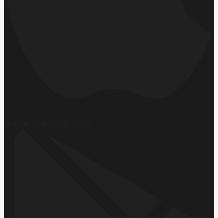
Hemen İndirin
App Store