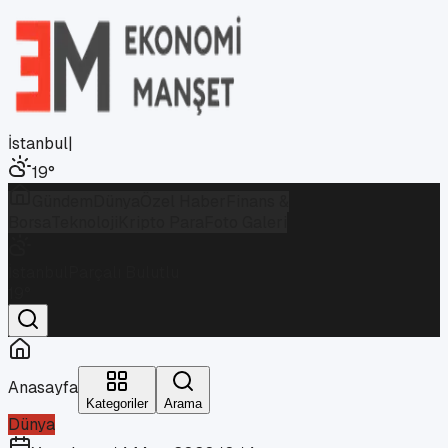
İstanbul
|
19
°
Gündem
Dünya
Özel Haber
Finans &
Borsa
Teknoloji
Kripto Para
Foto Galeri
İstanbul
Parçalı Bulutlu
19
°
Anasayfa
Kategoriler
Arama
Dünya