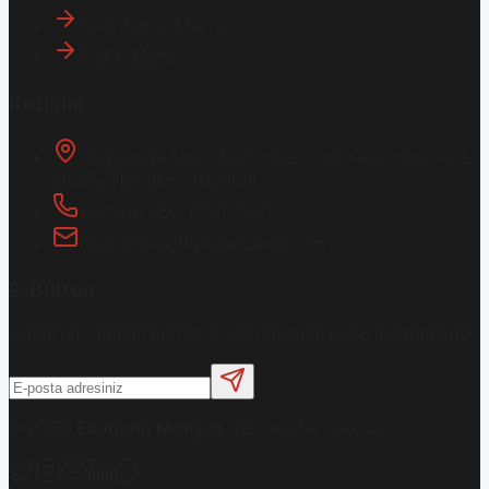
Aydınlatma Metni
KVKK Metni
İletişim
Osmanağa Mah. Hasırcıbaşı Cad.
Hasırcıbaşı Apt.
No:15/3
Kadıköy/İstanbul
+90 216 550 10 61 / 62
bbekar@akilliyasamdergisi.com
E-Bülten
Haberleri güncel olarak e-postanızdan takip edebilirsiniz!
©
2026
Ekonomi Manşet
. Tüm hakları saklıdır.