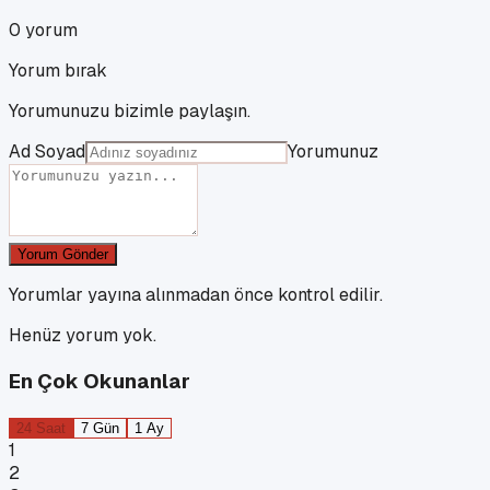
0
yorum
Yorum bırak
Yorumunuzu bizimle paylaşın.
Ad Soyad
Yorumunuz
Yorum Gönder
Yorumlar yayına alınmadan önce kontrol edilir.
Henüz yorum yok.
En Çok Okunanlar
24 Saat
7 Gün
1 Ay
1
2