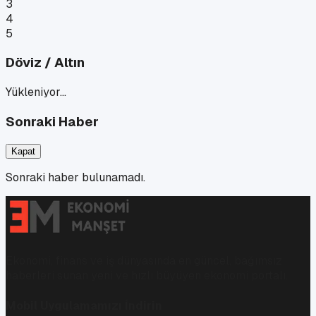
3
4
5
Döviz / Altın
Yükleniyor…
Sonraki Haber
Kapat
Sonraki haber bulunamadı.
Ekonomi, finans ve iş dünyasında en güncel, bağımsız
haberleri sunan yeni ve hızlı büyüyen ekonomi portalı.
Mobil Uygulamamızı İndirin