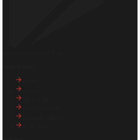
Hemen İndirin
Google Play
Hızlı Erişim
İletişim
Künye
Hakkımızda
Gizlilik Politikası
Aydınlatma Metni
KVKK Metni