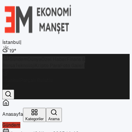
İstanbul
|
19
°
Gündem
Dünya
Özel Haber
Finans &
Borsa
Teknoloji
Kripto Para
Foto Galeri
İstanbul
Parçalı Bulutlu
19
°
Anasayfa
Kategoriler
Arama
Gündem