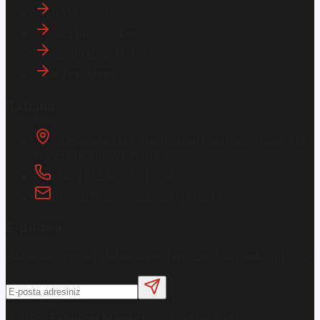
Hakkımızda
Gizlilik Politikası
Aydınlatma Metni
KVKK Metni
İletişim
Osmanağa Mah. Hasırcıbaşı Cad.
Hasırcıbaşı Apt.
No:15/3
Kadıköy/İstanbul
+90 216 550 10 61 / 62
bbekar@akilliyasamdergisi.com
E-Bülten
Haberleri güncel olarak e-postanızdan takip edebilirsiniz!
©
2026
Ekonomi Manşet
. Tüm hakları saklıdır.