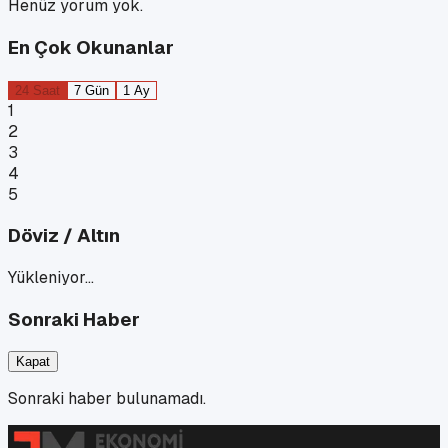
Henüz yorum yok.
En Çok Okunanlar
24 Saat
7 Gün
1 Ay
1
2
3
4
5
Döviz / Altın
Yükleniyor…
Sonraki Haber
Kapat
Sonraki haber bulunamadı.