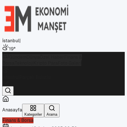
İstanbul
|
19
°
Gündem
Dünya
Özel Haber
Finans &
Borsa
Teknoloji
Kripto Para
Foto Galeri
İstanbul
Parçalı Bulutlu
19
°
Anasayfa
Kategoriler
Arama
Finans & Borsa