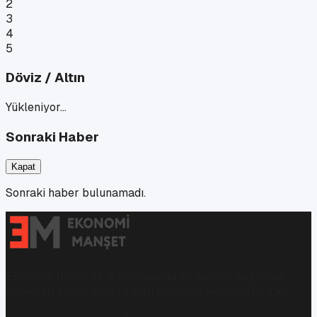
2
3
4
5
Döviz / Altın
Yükleniyor…
Sonraki Haber
Kapat
Sonraki haber bulunamadı.
Ekonomi, finans ve iş dünyasında en güncel, bağımsız
haberleri sunan yeni ve hızlı büyüyen ekonomi portalı.