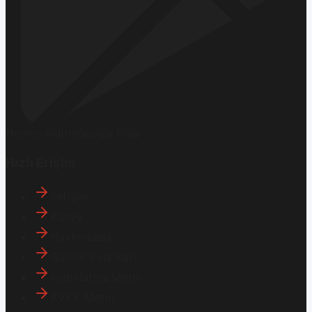
Hemen İndirin
Google Play
Hızlı Erişim
İletişim
Künye
Hakkımızda
Gizlilik Politikası
Aydınlatma Metni
KVKK Metni