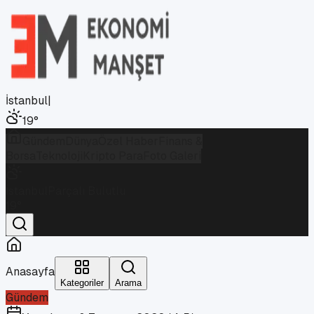
İstanbul
|
19
°
Gündem
Dünya
Özel Haber
Finans &
Borsa
Teknoloji
Kripto Para
Foto Galeri
İstanbul
Parçalı Bulutlu
19
°
Anasayfa
Kategoriler
Arama
Gündem