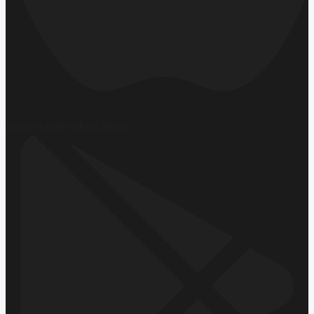
Hemen İndirin
App Store