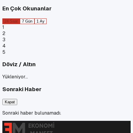
En Çok Okunanlar
24 Saat
7 Gün
1 Ay
1
2
3
4
5
Döviz / Altın
Yükleniyor…
Sonraki Haber
Kapat
Sonraki haber bulunamadı.