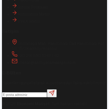
Hakkımızda
Gizlilik Politikası
Aydınlatma Metni
KVKK Metni
İletişim
Osmanağa Mah. Hasırcıbaşı Cad.
Hasırcıbaşı Apt.
No:15/3
Kadıköy/İstanbul
+90 216 550 10 61 / 62
bbekar@akilliyasamdergisi.com
E-Bülten
Haberleri güncel olarak e-postanızdan takip edebilirsiniz!
©
2026
Ekonomi Manşet
. Tüm hakları saklıdır.