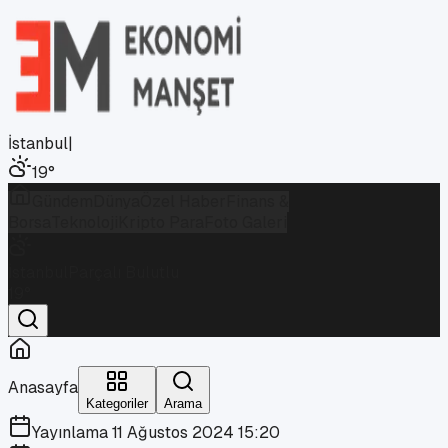
İstanbul
|
19
°
Gündem
Dünya
Özel Haber
Finans &
Borsa
Teknoloji
Kripto Para
Foto Galeri
İstanbul
Parçalı Bulutlu
19
°
Anasayfa
Kategoriler
Arama
Yayınlama
11 Ağustos 2024 15:20