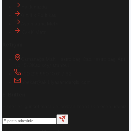
Hakkımızda
Gizlilik Politikası
Aydınlatma Metni
KVKK Metni
İletişim
Osmanağa Mah. Hasırcıbaşı Cad.
Hasırcıbaşı Apt.
No:15/3
Kadıköy/İstanbul
+90 216 550 10 61 / 62
bbekar@akilliyasamdergisi.com
E-Bülten
Haberleri güncel olarak e-postanızdan takip edebilirsiniz!