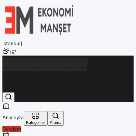
İstanbul
|
19
°
Gündem
Dünya
Özel Haber
Finans &
Borsa
Teknoloji
Kripto Para
Foto Galeri
İstanbul
Parçalı Bulutlu
19
°
Anasayfa
Kategoriler
Arama
Gündem