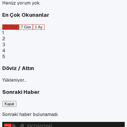
Henüz yorum yok.
En Çok Okunanlar
24 Saat
7 Gün
1 Ay
1
2
3
4
5
Döviz / Altın
Yükleniyor…
Sonraki Haber
Kapat
Sonraki haber bulunamadı.